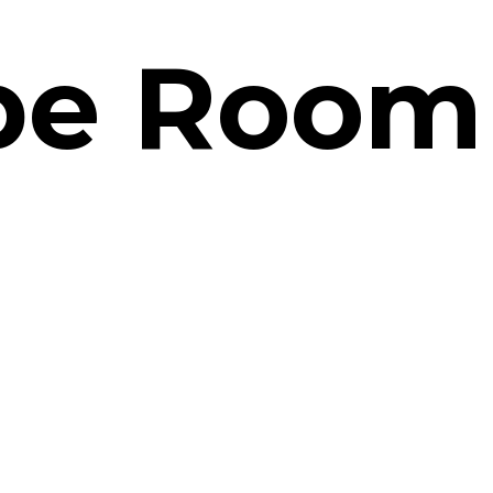
pe
Room