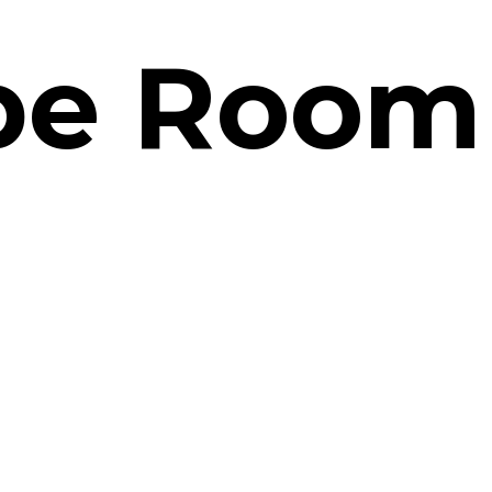
pe
Room