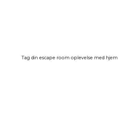
Tag din escape room oplevelse
med hjem